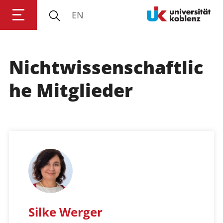
EN
Nichtwissenschaftlic
Anmelden
Impressum
Datenschutz
Barrierefr
he Mitglieder
Silke Werger