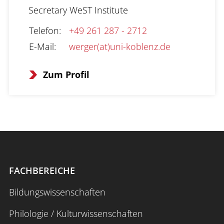
Secretary WeST Institute
Telefon
:
+49 261 287 - 2712
E-Mail
:
werger(at)uni-koblenz.de
Zum Profil
FACHBEREICHE
Bildungswissenschaften
Philologie / Kulturwissenschaften