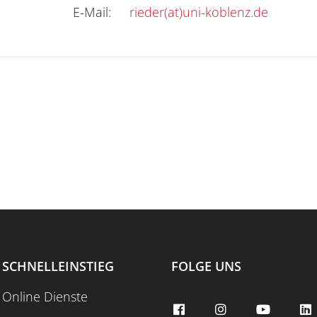
E-Mail
:
rieder(at)uni-koblenz.de
SCHNELLEINSTIEG
FOLGE UNS
Online Dienste