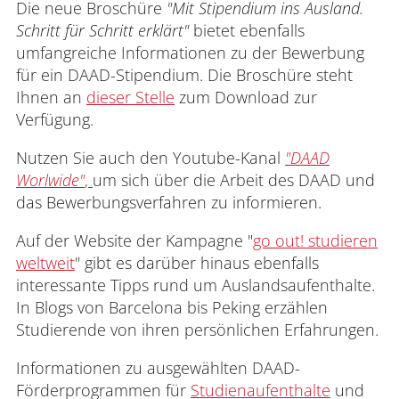
Die neue Broschüre
"Mit Stipendium ins Ausland.
Interdisziplinäres Forschungs-,
Schritt für Schritt erklärt"
bietet ebenfalls
Graduiertenförderungs- und
umfangreiche Informationen zu der Bewerbung
Personalentwicklungszentrum
für ein DAAD-Stipendium. Die Broschüre steht
Ihnen an
dieser Stelle
zum Download zur
Interdisziplinäres Karriere- und
Verfügung.
Studienzentrum
Nutzen Sie auch den Youtube-Kanal
"DAAD
Interdisziplinäres Zentrum für Lehre
Worlwide"
,
um sich über die Arbeit des DAAD und
das Bewerbungsverfahren zu informieren.
Universitätsbibliothek
Auf der Website der Kampagne "
go out! studieren
Zentrum für Lehrkräftebildung
weltweit
" gibt es darüber hinaus ebenfalls
interessante Tipps rund um Auslandsaufenthalte.
Zentrum für Fernstudien und
In Blogs von Barcelona bis Peking erzählen
Universitäre Weiterbildung
Studierende von ihren persönlichen Erfahrungen.
Zentrum für Informations- und
Informationen zu ausgewählten DAAD-
Medientechnologien
Förderprogrammen für
Studienaufenthalte
und