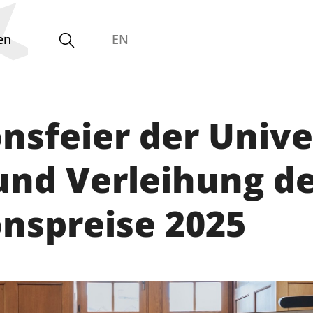
en
EN
nsfeier der Unive
Zentrale Einrichtungen
und Betriebseinheiten
und Verleihung d
nspreise 2025
Interdisziplinäres Forschungs-,
Graduiertenförderungs- und
Personalentwicklungszentrum
Interdisziplinäres Karriere- und
Studienzentrum