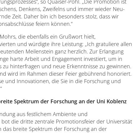
erungsprozesses“, so Quaiser-Pohl. „Die Promotion ist
rschens, Denkens, Zweifelns und immer wieder Neu-
nde Zeit. Daher bin ich besonders stolz, dass wir
nsabschlüsse feiern können.“
Mohrs, die ebenfalls ein Grußwort hielt,
rten und würdigte ihre Leistung: „Ich gratuliere allen
utenden Meilenstein ganz herzlich. Zur Erlangung
lange harte Arbeit und Engagement investiert, um in
 zu hinterfragen und neue Erkenntnisse zu gewinnen.
 und wird im Rahmen dieser Feier gebührend honoriert.
se und Innovationen, die Sie in die Forschung und
“
s breite Spektrum der Forschung an der Uni Koblenz
indung aus festlichem Ambiente und
bot die dritte zentrale Promotionsfeier der Universität
e in das breite Spektrum der Forschung an der