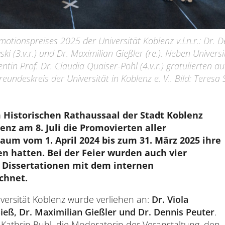
tionspreises 2025 der Universität Koblenz v.l.n.r.: Dr. De
ski (3.v.r.) und Dr. Maximilian Gießler (re.). Neben Univers
ntin Prof. Dr. Claudia Quaiser-Pohl (4.v.r.) gratulierten au
eundeskreis der Universität in Koblenz e. V.. Bild: Teresa
Historischen Rathaussaal der Stadt Koblenz 
enz am 8. Juli die Promovierten aller 
aum vom 1. April 2024 bis zum 31. März 2025 ihre 
n hatten. Bei der Feier wurden auch vier 
Dissertationen mit dem internen 
chnet.
versität Koblenz wurde verliehen an:
Dr. Viola
eß, Dr. Maximilian Gießler und Dr. Dennis Peuter
.
. Kathrin Ruhl, die Moderatorin der Veranstaltung, den