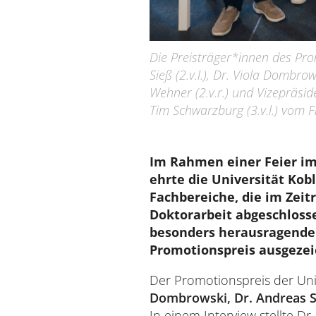
Die Preisträger*innen des Promo
Sieß (2.v.l.), Dr. Viola Dombrow
Wehner (2.v.r.) und Vizepräside
Tim Schwarzburg (3.v.l.) vom Fr
Im Rahmen einer Feier im 
ehrte die Universität Kobl
Fachbereiche, die im Zeitr
Doktorarbeit abgeschlosse
besonders herausragende 
Promotionspreis ausgezei
Der Promotionspreis der Uni
Dombrowski, Dr. Andreas Si
In einem Interview stellte Dr