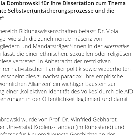
iola Dombrowski
für ihre Dissertation zum Thema
hte Selbstver(un)sicherungsprozesse und die
t“
hbereich Bildungswissenschaften befasst Dr. Viola
ge, wie sich die zunehmende Präsenz von
tgliedern und Mandatsträger*innen in der
Alternative
 lässt, die einer ethnischen, sexuellen oder religiösen
ese vertreten. In Anbetracht der restriktiven
ihrer nativistischen Familienpolitik sowie wiederholten
erscheint dies zunächst paradox. Ihre empirische
wöhnlichen Allianzen‘ ein wichtiger Baustein zur
 einer ‚kollektiven Identität des Volkes‘ durch die AfD
enzungen in der Öffentlichkeit legitimiert und damit
mbrowski wurde von Prof. Dr. Winfried Gebhardt,
der Universität Koblenz-Landau (im Ruhestand) und
Professor für Neuere/Neueste Geschichte an der