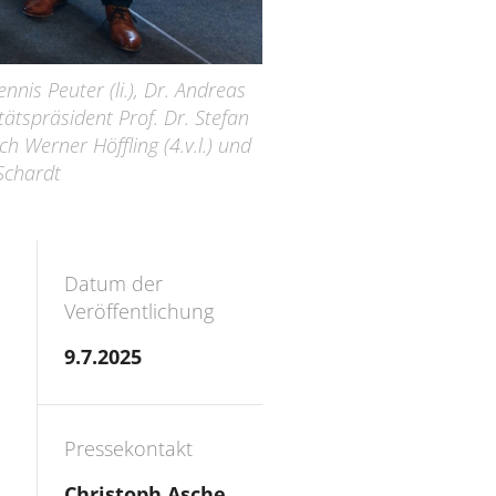
nnis Peuter (li.), Dr. Andreas
itätspräsident Prof. Dr. Stefan
ch Werner Höffling (4.v.l.) und
 Schardt
Datum der
Veröffentlichung
9.7.2025
Pressekontakt
Christoph Asche