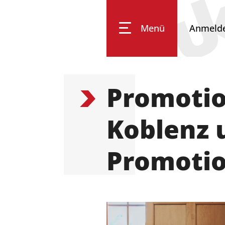
Menü
Anmeld
Universität Koblenz
Promotio
Forschung
Koblenz 
Studium
Promotio
Transfer