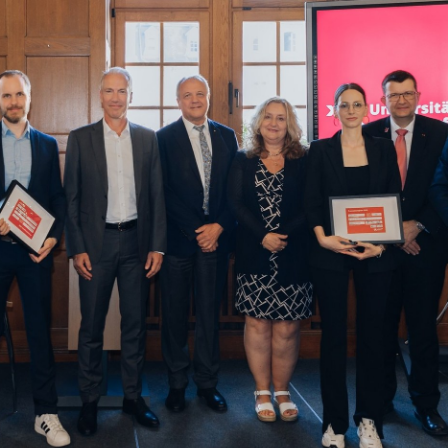
Interdisziplinäres Zentrum für Lehre
Universitätsbibliothek
Zentrum für Lehrkräftebildung
Zentrum für Fernstudien und
Universitäre Weiterbildung
Zentrum für Informations- und
Medientechnologien
Gleichstellungsvertretung