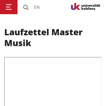
EN
Laufzettel Master
Anmelden
Impressum
Datenschutz
Barrierefr
Musik