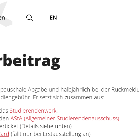
en
EN
beitrag
Zentrale Einrichtungen
und Betriebseinheiten
e pauschale Abgabe und halbjährlich bei der Rückmeldu
udiengebühr. Er setzt sich zusammen aus:
Interdisziplinäres Forschungs-,
Graduiertenförderungs- und
 das
Studierendenwerk
,
Personalentwicklungszentrum
 den
AStA (Allgemeiner Studierendenausschuss)
rticket (Details siehe unten)
Interdisziplinäres Karriere- und
Card
(fällt nur bei Erstausstellung an)
Studienzentrum