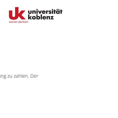
Fachbereiche
ng zu zahlen. Der
Bildungswissenschaften
Philologie / Kulturwissenschaften
Mathematik / Naturwissenschaften
Informatik