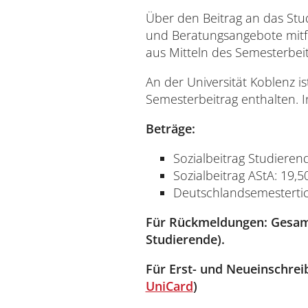
Universität
Über den Beitrag an das Stu
und Beratungsangebote mitfi
aus Mitteln des Semesterbeit
An der Universität Koblenz
i
Semesterbeitrag enthalten. 
Beträge:
Verwaltung
Sozialbeitrag Studieren
Sozialbeitrag AStA: 19,5
Deutschlandsemestertic
Für Rückmeldungen:
Gesamt
Studierende).
Für Erst- und Neueinschre
Impressum
Datenschutz
Barrierefreiheit
UniCard
)