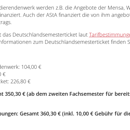
dierendenwerk werden z.B. die Angebote der Mensa, W
Interdisziplinäres Zentrum für Lehre
nanziert. Auch der AStA finanziert die von ihm angebo
rags.
Universitätsbibliothek
st das Deutschlandsemesterticket laut
Tarifbestimmung
Informationen zum Deutschlandsemesterticket finden 
Zentrum für Lehrkräftebildung
Zentrum für Fernstudien und
Universitäre Weiterbildung
denwerk: 104,00 €
0 €
Zentrum für Informations- und
ket: 226,80 €
Medientechnologien
 350,30 € (ab dem zweiten Fachsemester für bereit
ibungen: Gesamt
360,30
€ (inkl. 10,00 € Gebühr für di
Gleichstellungsvertretung