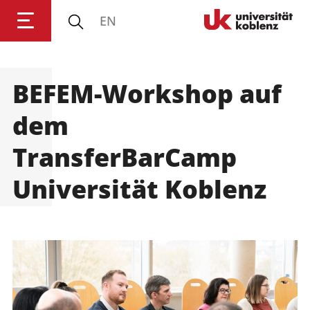
EN
Universität Koblenz
BEFEM-Workshop auf
Forschung
dem
Studium
TransferBarCamp
Universität Koblenz
Transfer
Universität