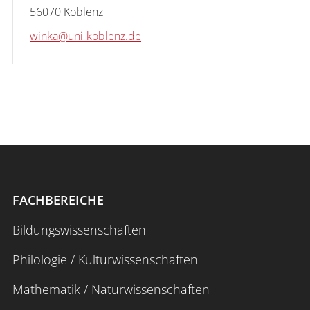
56070 Koblenz
winka@uni-koblenz.de
Anmelden
Impressum
Datenschutz
Barrierefr
FACHBEREICHE
Bildungswissenschaften
Philologie / Kulturwissenschaften
Mathematik / Naturwissenschaften