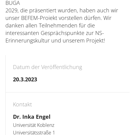
BUGA
Interdisziplinäres Forschungs-,
2029, die präsentiert wurden, haben auch wir
Graduiertenförderungs- und
unser BEFEM-Proiekt vorstellen dürfen. Wir
Personalentwicklungszentrum
danken allen Teilnehmenden für die
interessanten Gesprächspunkte zur NS-
Interdisziplinäres Karriere- und
Erinnerungskultur und unserem Projekt!
Studienzentrum
Interdisziplinäres Zentrum für Lehre
Datum der Veröffentlichung
Universitätsbibliothek
20.3.2023
Zentrum für Lehrkräftebildung
Zentrum für Fernstudien und
Kontakt
Universitäre Weiterbildung
Dr. Inka Engel
Zentrum für Informations- und
Universität Koblenz

Medientechnologien
Universitätsstraße 1
