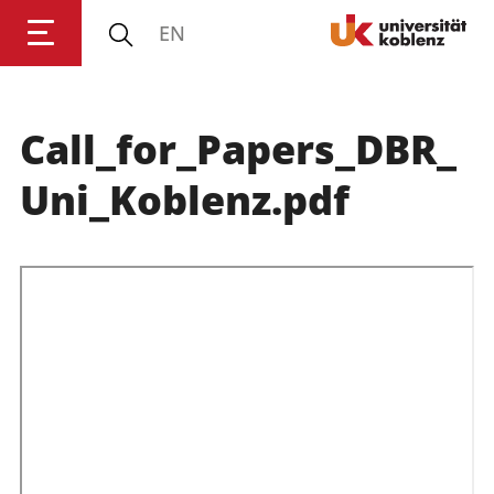
EN
Call_for_Papers_DBR_
Anmelden
Impressum
Datenschutz
Barrierefr
Uni_Koblenz.pdf