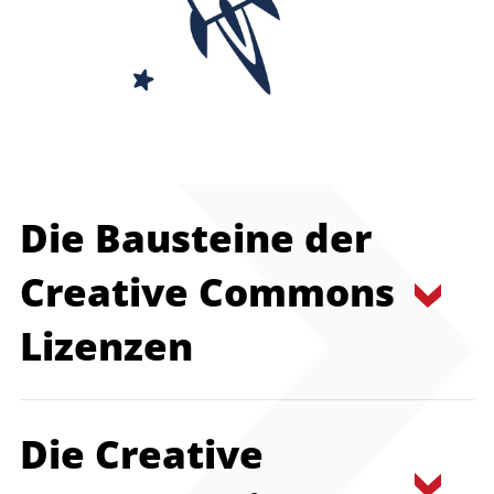
Die Bausteine der
Creative Commons
Lizenzen
Die Creative
Creative Commons Lizenzen
sind so
gestaltet, dass sie Lizenzgeber*innen