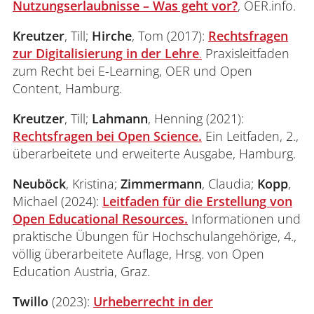
Nutzungserlaubnisse – Was geht vor?
, OER.info.
unter der Lizenz
CC BY-SA 4.0
Privatschulen oder privaten
Resources.
Bildungseinrichtungen) oder in
Kreutzer
, Till;
Hirche
, Tom (2017):
Rechtsfragen
Unternehmensschulungen verwendet
Alle weiteren Bestimmungen des
zur Digitalisierung in der Lehre
.
Praxisleitfaden
werden. Die Nutzung des Bausteins NC
Urheberrechts
behalten ihre Gültigkeit. So
zum Recht bei E-Learning, OER und Open
sollte daher gründlich abgewogen
beschränken CC-Lizenzen niemals
Content, Hamburg.
werden. Alternativ kann hier der Baustein
Nutzungsfreiheiten, die das UrhG gewährt.
sieben verschiedenen Creative
SA schützend wirken.
Kreutzer
, Till;
Lahmann
, Henning (2021):
Dies wäre auch nicht zulässig. Die
Commons Lizenzen
Rechtsfragen bei Open Science.
Ein Leitfaden, 2.,
gesetzlichen
Schrankenregelungen
des
überarbeitete und erweiterte Ausgabe, Hamburg.
Urheberrechts, so besonders das Zitierrecht
oder auch das Recht auf Privatkopie sowie
Neuböck
, Kristina;
Zimmermann
, Claudia;
Kopp
,
die Nutzung in Unterricht und Lehre, finden
Michael (2024):
Leitfaden für die Erstellung von
in jedem Fall Anwendung.
Open Educational Resources.
Informationen und
praktische Übungen für Hochschulangehörige, 4.,
CC-Lizenzen sind auch
gerichtlich
völlig überarbeitete Auflage, Hrsg. von Open
durchsetzbar
. Wird gegen die
Education Austria, Graz.
Nutzungsbedingungen einer von uns
gewählten Lizenz verstoßen, kann dagegen
Twillo
(2023):
Urheberrecht in der
juristisch entsprechend vorgegangen werden.