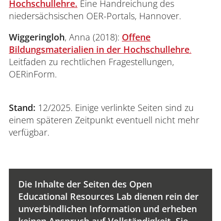
Hochschullehre.
Eine Handreichung des
Die CC-Lizenzen schützen somit zum einen
niedersächsischen OER-Portals, Hannover.
uns als Urhebende, und erleichtern zum
anderen Dank ihrer
Rechtssicherheit
die
Wiggeringloh
, Anna (2018):
Offene
Nutzung unserer Werke durch Dritte.
Bildungsmaterialien in der Hochschullehre
.
Leitfaden zu rechtlichen Fragestellungen,
OERinForm.
Stand:
12/2025. Einige verlinkte Seiten sind zu
einem späteren Zeitpunkt eventuell nicht mehr
verfügbar.
Die Inhalte der Seiten des Open
Educational Resources Lab dienen rein der
unverbindlichen Information und erheben