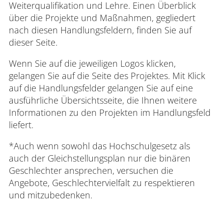
Weiterqualifikation und Lehre. Einen Überblick
Interdisziplinäres Forschungs-,
über die Projekte und Maßnahmen, gegliedert
Graduiertenförderungs- und
nach diesen Handlungsfeldern, finden Sie auf
Personalentwicklungszentrum
dieser Seite.
Interdisziplinäres Karriere- und
Wenn Sie auf die jeweiligen Logos klicken,
Studienzentrum
gelangen Sie auf die Seite des Projektes. Mit Klick
auf die Handlungsfelder gelangen Sie auf eine
Interdisziplinäres Zentrum für Lehre
ausführliche Übersichtsseite, die Ihnen weitere
Informationen zu den Projekten im Handlungsfeld
Universitätsbibliothek
liefert.
Zentrum für Lehrkräftebildung
*Auch wenn sowohl das Hochschulgesetz als
auch der Gleichstellungsplan nur die binären
Zentrum für Fernstudien und
Geschlechter ansprechen, versuchen die
Universitäre Weiterbildung
Angebote, Geschlechtervielfalt zu respektieren
und mitzubedenken.
Zentrum für Informations- und
Medientechnologien