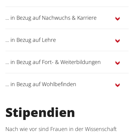
... in Bezug auf Nachwuchs & Karriere
Handreichung
Handlungsfeld
Antrag für Studentinnen
Antrag
... in Bezug auf Lehre
Forschung
für Wissenschaftlerinnen
... in Bezug auf Fort- & Weiterbildungen
den Statista für 2019 ermittelt
Aufklärungs- oder Öffentlichkeitsarbeit
... in Bezug auf Wohlbefinden
Handlungsfeld Fort- und
Weiterbildungen
Stipendien
Handlungsfeld Nachwuchs & Karriere
Handlungsfeld Lehre
Nach wie vor sind Frauen in der Wissenschaft