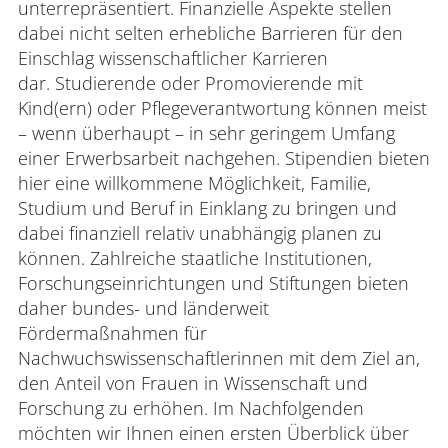
unterrepräsentiert. Finanzielle Aspekte stellen
dabei nicht selten erhebliche Barrieren für den
Einschlag wissenschaftlicher Karrieren
in den Damentoiletten im Erdgeschoss
dar. Studierende oder Promovierende mit
der Gebäude E, M, G und H,
Kind(ern) oder Pflegeverantwortung können meist
in der „Toilette für Alle“ im F-Gebäude
– wenn überhaupt – in sehr geringem Umfang
und
einer Erwerbsarbeit nachgehen. Stipendien bieten
in der Damentoilette im Untergeschoss
hier eine willkommene Möglichkeit, Familie,
des D-Gebäudes.
Studium und Beruf in Einklang zu bringen und
dabei finanziell relativ unabhängig planen zu
können. Zahlreiche staatliche Institutionen,
Forschungseinrichtungen und Stiftungen bieten
daher bundes- und länderweit
Fördermaßnahmen für
Nachwuchswissenschaftlerinnen mit dem Ziel an,
den Anteil von Frauen in Wissenschaft und
Forschung zu erhöhen. Im Nachfolgenden
möchten wir Ihnen einen ersten Überblick über