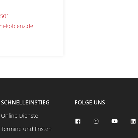
2501
ni-koblenz.de
SCHNELLEINSTIEG
FOLGE UNS
Online Dienste
Termine und Fristen