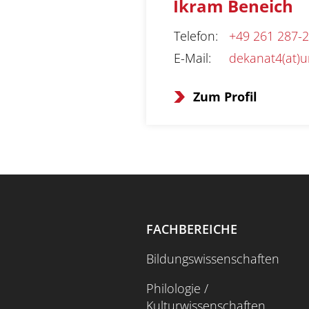
Ikram Beneich
Telefon
:
+49 261 287-
E-Mail
:
dekanat4(at)u
Zum Profil
FACHBEREICHE
Bildungswissenschaften
Philologie /
Kulturwissenschaften