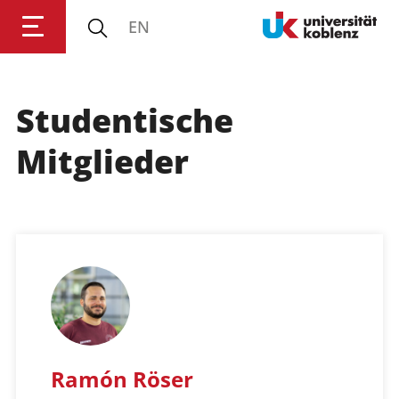
EN
Studentische
Anmelden
Impressum
Datenschutz
Barrierefr
Mitglieder
Ramón Röser