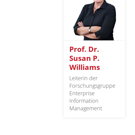
Prof. Dr.
Susan P.
Williams
Leiterin der
Forschungsgruppe
Enterprise
Information
Management