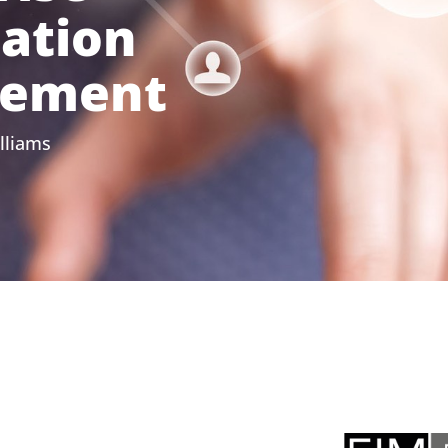
ation
ement
illiams