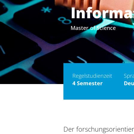
Universität
Informa
Master of Science
Verwaltung
Regelstudienzeit
Spr
4 Semester
Deu
Impressum
Datenschutz
Barrierefreiheit
Der forschungsorientier