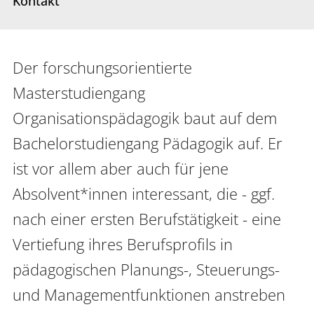
Kontakt
Interdisziplinäres Forschungs-,
Graduiertenförderungs- und
Personalentwicklungszentrum
Der forschungsorientierte 
Interdisziplinäres Karriere- und
Masterstudiengang 
Studienzentrum
Organisationspädagogik baut auf dem 
Interdisziplinäres Zentrum für Lehre
Bachelorstudiengang Pädagogik auf. Er 
ist vor allem aber auch für jene 
Universitätsbibliothek
Absolvent*innen interessant, die - ggf. 
Zentrum für Lehrkräftebildung
nach einer ersten Berufstätigkeit - eine 
Zentrum für Fernstudien und
Vertiefung ihres Berufsprofils in 
Universitäre Weiterbildung
pädagogischen Planungs-, Steuerungs- 
Zentrum für Informations- und
und Managementfunktionen anstreben 
Medientechnologien