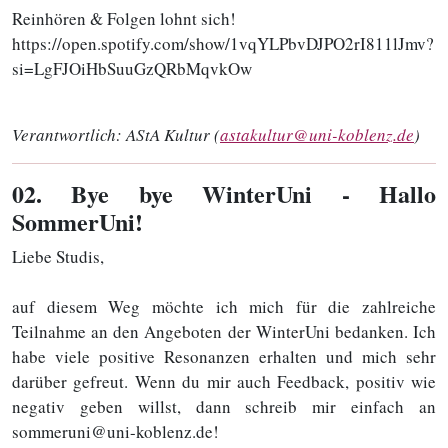
Reinhören & Folgen lohnt sich!
https://open.spotify.com/show/1vqYLPbvDJPO2rI811lJmv?
si=LgFJOiHbSuuGzQRbMqvkOw
Verantwortlich:
AStA Kultur (
astakultur@uni-koblenz.de
)
02
. Bye bye WinterUni - Hallo
SommerUni!
Liebe Studis,
auf diesem Weg möchte ich mich für die zahlreiche
Teilnahme an den Angeboten der WinterUni bedanken. Ich
habe viele positive Resonanzen erhalten und mich sehr
darüber gefreut. Wenn du mir auch Feedback, positiv wie
negativ geben willst, dann schreib mir einfach an
sommeruni@uni-koblenz.de!