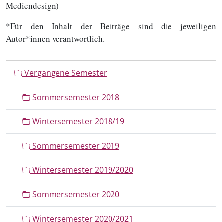
Mediendesign)
*Für den Inhalt der Beiträge sind die jeweiligen
Autor*innen verantwortlich.
N
Vergangene Semester
a
v
Sommersemester 2018
i
g
Wintersemester 2018/19
a
t
Sommersemester 2019
i
o
Wintersemester 2019/2020
n
Sommersemester 2020
Wintersemester 2020/2021