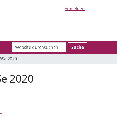
Anmelden
Website
Erweiterte
Suche
durchsuchen
Suche…
WiSe 2020
Se 2020
en