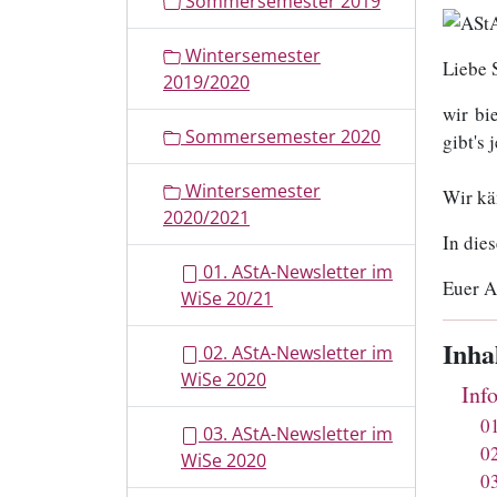
Sommersemester 2019
i
o
Wintersemester
n
Liebe 
2019/2020
wir bi
Sommersemester 2020
gibt's
Wintersemester
Wir kä
2020/2021
In die
01. AStA-Newsletter im
Euer 
WiSe 20/21
Inha
02. AStA-Newsletter im
WiSe 2020
Inf
0
03. AStA-Newsletter im
0
WiSe 2020
0