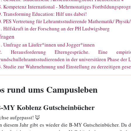
8
.
Kompetenz International - Mehrmonatiges Fortbildungsprogr
9
.
Transforming Education: Hilf uns dabei!
0
.
PES Vertretung für Lehramtsstudierende Mathematik/ Physik/
1
.
Hilfskraft in der Forschung an der PH Ludwigsburg
ragen
1
.
Umfrage an Läufer*innen und Jogger*innen
2
.
Herausforderung Elterngespräche. Eine emp
undschullehramtsstudierenden in der universitären Phase der 
3
.
Studie zur Wahrnehmung und Einstellung zu derzeitigen gesel
os rund ums Campusleben
B-MY Koblenz Gutscheinbücher
chse aufgepasst! 🦊
n diesem Jahr gibt es wieder die B-MY Gutscheinbücher. Da de