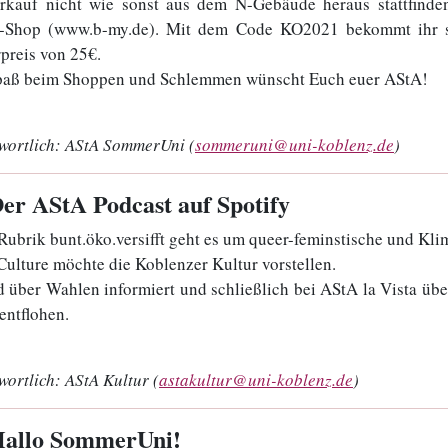
rkauf nicht wie sonst aus dem N-Gebäude heraus stattfinde
e-Shop (www.b-my.de). Mit dem Code KO2021 bekommt ihr s
preis von 25€.
paß beim Shoppen und Schlemmen wünscht Euch euer AStA!
wortlich:
AStA SommerUni (
sommeruni@uni-koblenz.de
)
Der AStA Podcast auf Spotify
 Rubrik bunt.öko.versifft geht es um queer-feminstische und Kl
Culture möchte die Koblenzer Kultur vorstellen.
d über Wahlen informiert und schließlich bei AStA la Vista 
entflohen.
wortlich:
AStA Kultur (
astakultur@uni-koblenz.de
)
Hallo SommerUni!