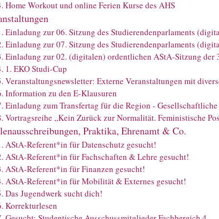
4
.
Home Workout und online Ferien Kurse des AHS
anstaltungen
1
.
Einladung zur 06. Sitzung des Studierendenparlaments (digita
2
.
Einladung zur 07. Sitzung des Studierendenparlaments (digita
3
.
Einladung zur 02. (digitalen) ordentlichen AStA-Sitzung der 
4
.
1. EKO Studi-Cup
5
.
Veranstaltungsnewsletter: Externe Veranstaltungen mit dive
6
.
Information zu den E-Klausuren
7
.
Einladung zum Transfertag für die Region - Gesellschaftlic
8
.
Vortragsreihe „Kein Zurück zur Normalität. Feministische Po
llenausschreibungen, Praktika, Ehrenamt & Co.
1
.
AStA-Referent*in für Datenschutz gesucht!
2
.
AStA-Referent*in für Fachschaften & Lehre gesucht!
3
.
AStA-Referent*in für Finanzen gesucht!
4
.
AStA-Referent*in für Mobilität & Externes gesucht!
5
.
Das Jugendwerk sucht dich!
6
.
Korrekturlesen
7
.
Gesucht: Studentische Ausschussmitglieder Fachbereich 4