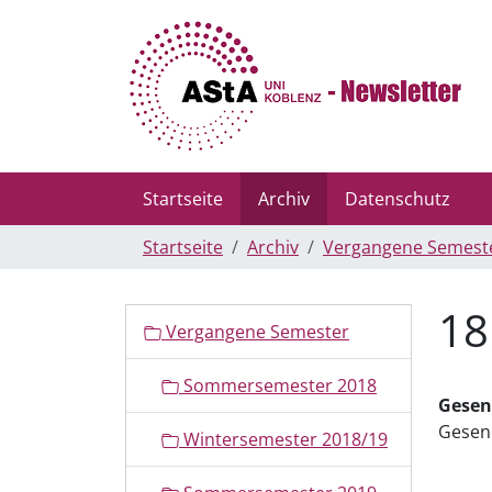
Startseite
Archiv
Datenschutz
Startseite
Archiv
Vergangene Semest
18
N
Vergangene Semester
a
v
Sommersemester 2018
i
Gesen
g
Gesen
Wintersemester 2018/19
a
t