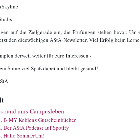
Studis,
egen auf die Zielgerade ein, die Prüfungen stehen bevor. Um
 jetzt den dieswöchigen AStA-Newsletter. Viel Erfolg beim Lerne
mpfen derweil weiter für eure Interessen~
sem Sinne viel Spaß dabei und bleibt gesund!
AStA
lt
os rund ums Campusleben
1
.
B-MY Koblenz Gutscheinbücher
2
.
Der AStA Podcast auf Spotify
3
.
Hallo SommerUni!