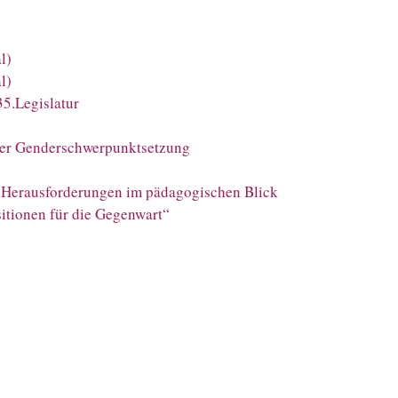
l)
l)
35.Legislatur
rser Genderschwerpunktsetzung
he Herausforderungen im pädagogischen Blick
sitionen für die Gegenwart“