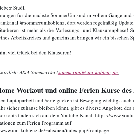
iebe:r Studi,
anungen für die nächste SommerUni sind in vollem Gange und w
ramkanal @sommerunikoblenz, dort werden regelmäßig Updates
tudieren ist mehr als die Vorlesungs- und Klausurenphase! S
eines Arbeitskreises und gemeinsam bringen wir ein bisschen S
hin, viel Glück bei den Klausuren!
wortlich:
AStA SommerUni (
sommeruni@uni-koblenz.de
)
Home Workout und online Ferien Kurse de
en Laptoparbeit und Serie gucken ist Bewegung wichtig- auch
ihr sicher zuhause bleiben könnt, gibt es diverse Angebote des
rkouts finden sich auf dem Youtube-Kanal: https://www.you
ationen zum Ferien Programm auf
//www.uni-koblenz.de/~ahs/neu/index.php/frontpage