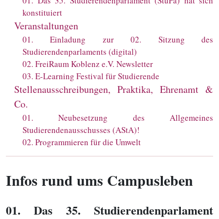
01
.
Das 35. Studierendenparlament (StuPa) hat sich
konstituiert
Veranstaltungen
01
.
Einladung zur 02. Sitzung des
Studierendenparlaments (digital)
02
.
FreiRaum Koblenz e.V. Newsletter
03
.
E-Learning Festival für Studierende
Stellenausschreibungen, Praktika, Ehrenamt &
Co.
01
.
Neubesetzung des Allgemeines
Studierendenausschusses (AStA)!
02
.
Programmieren für die Umwelt
Infos rund ums Campusleben
01
. Das 35. Studierendenparlament