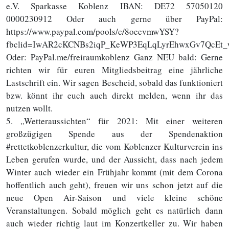
e.V. Sparkasse Koblenz IBAN: DE72 57050120
0000230912 Oder auch gerne über PayPal:
https://www.paypal.com/pools/c/8oeevmwYSY?
fbclid=IwAR2cKCNBs2iqP_KeWP3EqLqLyrEhwxGv7QcE
Oder: PayPal.me/freiraumkoblenz Ganz NEU bald: Gerne
richten wir für euren Mitgliedsbeitrag eine jährliche
Lastschrift ein. Wir sagen Bescheid, sobald das funktioniert
bzw. könnt ihr euch auch direkt melden, wenn ihr das
nutzen wollt.
5. „Wetteraussichten“ für 2021: Mit einer weiteren
großzügigen Spende aus der Spendenaktion
#rettetkoblenzerkultur, die vom Koblenzer Kulturverein ins
Leben gerufen wurde, und der Aussicht, dass nach jedem
Winter auch wieder ein Frühjahr kommt (mit dem Corona
hoffentlich auch geht), freuen wir uns schon jetzt auf die
neue Open Air-Saison und viele kleine schöne
Veranstaltungen. Sobald möglich geht es natürlich dann
auch wieder richtig laut im Konzertkeller zu. Wir haben