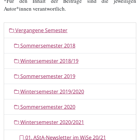
*Für den Inhalt der Beiträge sind die jeweiligen
Autor*innen verantwortlich.
N
Vergangene Semester
a
v
Sommersemester 2018
i
g
Wintersemester 2018/19
a
t
Sommersemester 2019
i
o
Wintersemester 2019/2020
n
Sommersemester 2020
Wintersemester 2020/2021
01. AStA-Newsletter im WiSe 20/21