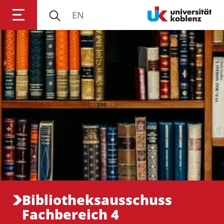
EN
Anmelden
Impressum
Datenschutz
Barrierefr
Bibliotheksausschuss
Fachbereich 4