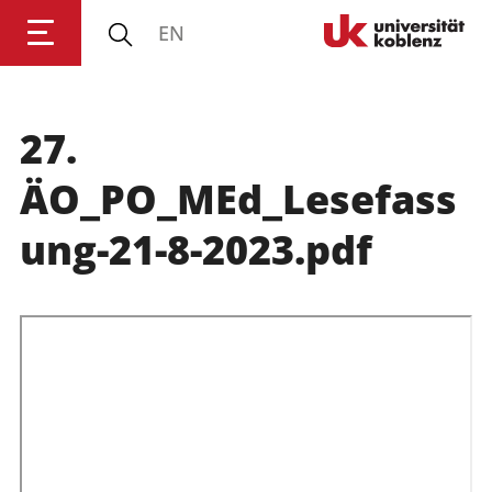
EN
Universität Koblenz
27.
Forschung
ÄO_PO_MEd_Lesefass
Studium
ung-21-8-2023.pdf
Transfer
Universität