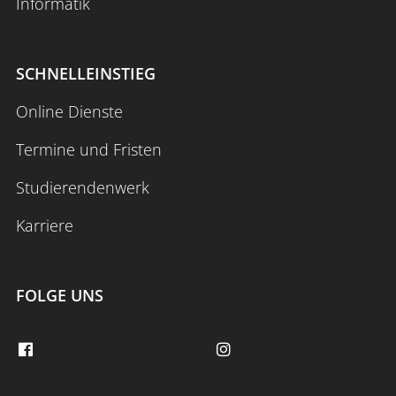
Informatik
Anmelden
Impressum
Datenschutz
Barrierefr
SCHNELLEINSTIEG
Online Dienste
Termine und Fristen
Studierendenwerk
Karriere
FOLGE UNS