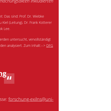
tmachungsakten inkludierten
t: Das sind: Prof. Dr. Wiebke
 Kiel (Leitung), Dr. Frank Kotterer
ok Lee.
rden untersucht, vervollständigt
n analysiert. Zum Inhalt:-->
DFG
ng
esse:
forschung-exilns@uni-