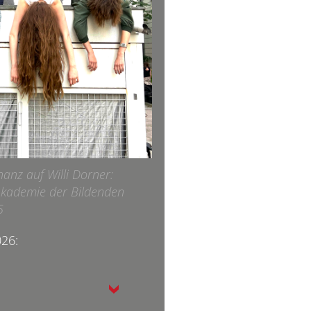
anz auf Willi Dorner:
Akademie der Bildenden
5
26: