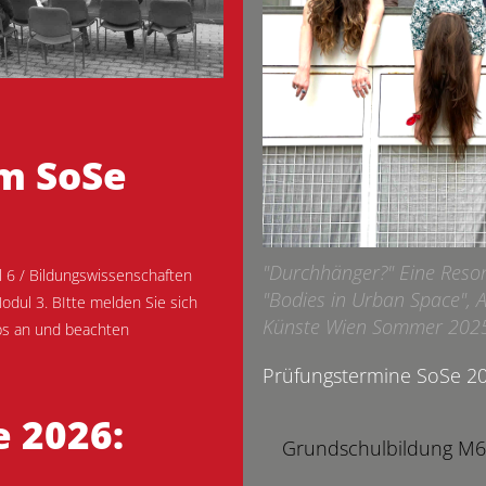
m SoSe
"Durchhänger?" Eine Reson
 6 / Bildungswissenschaften
"Bodies in Urban Space", 
odul 3. BItte melden Sie sich
Künste Wien Sommer 202
ips an und beachten
Prüfungstermine SoSe 20
 2026:
Grundschulbildung M6