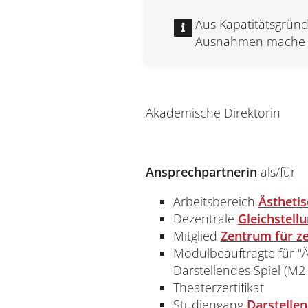
Aus Kapatitätsgrün
Ausnahmen mache ic
Akademische Direktorin
Ansprechpartnerin
als/für
Arbeitsbereich
Ästhetis
Dezentrale
Gleichstell
Mitglied
Zentrum für z
Modulbeauftragte für "Ä
Darstellendes Spiel (M
Theaterzertifikat
Studiengang
Darstellen