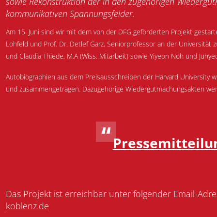
sowie Rekonstruktion der in den zugehörigen Wiedergu
kommunikativen Spannungsfelder.
Am 15. Juni sind wir mit dem von der DFG geförderten Projekt gestarte
Lohfeld und Prof. Dr. Detlef Garz, Seniorprofessor an der Universität zu
und Claudia Thiede, M.A (Wiss. Mitarbeit) sowie Yiyeon Noh und Juhye
Autobiographien aus dem Preisausschreiben der Harvard University we
und zusammengetragen. Dazugehörige Wiedergutmachungsakten werde
Pressemitteilu
Das Projekt ist erreichbar unter folgender Email-Adr
koblenz.de