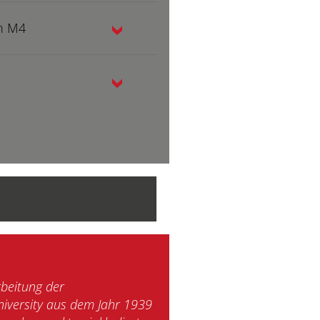
en M4
beitung der
iversity aus dem Jahr 1939