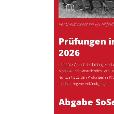
Perspektivwechsel @Lohfeld
Prüfungen i
2026
Ich prüfe Grundschulbildung Modul
Modul 4 und Darstellendes Spiel M
rechtzeitig zu den Prüfungen in Kl
modulbezogene Ankündigungen.
Abgabe SoSe