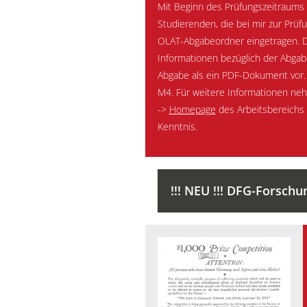
Mit Beginn des Prüfungszeitraums 
Studierenden, die bei mir zur Prüf
OLAT-Abgabeordner eingetragen. Do
Informationen bezüglich der Abgabe.
Abgabe als ein PDF-Dokument vor. 
M4. Für weitere Informationen nehm
->
Homepage
des Arbeitsbereichs 
Kenntnis.
!!! NEU !!! DFG-Forschu