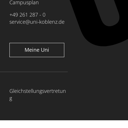
Campusplan
+49 261 287 - 0
service@uni-koblenz.de
htlose Integration in die
essen
and experience
Meine Uni
g
Gleichstellungsvertretun
g
Kompetenzen
 Arbeitswelt von