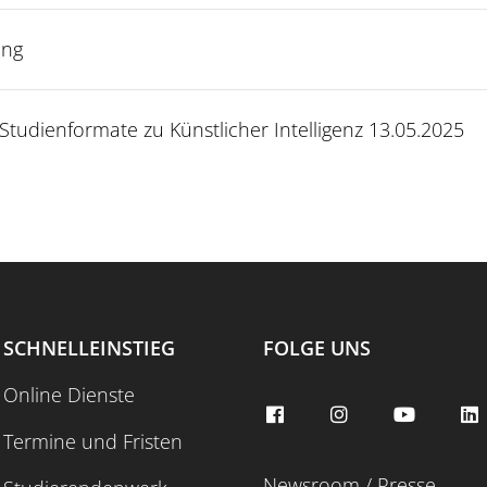
externen Webseite
ung
 Studienformate zu Künstlicher Intelligenz 13.05.2025
.2025, 15:05 – 16:10 Uhr
ukunftskompetenz
SCHNELLEINSTIEG
FOLGE UNS
Online Dienste
Termine und Fristen
Newsroom / Presse