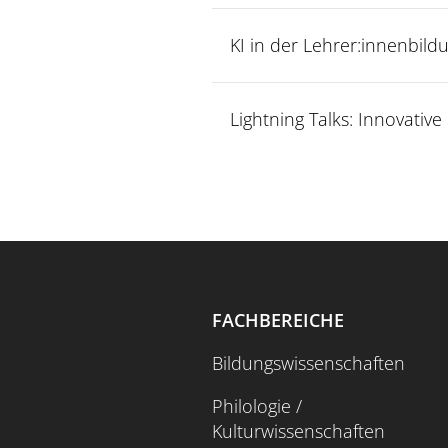
KI in der Lehrer:innenbild
Lightning Talks: Innovative
Datum und Uhrzeit:
13.05
Disruptive Kraft oder Z
FACHBEREICHE
Bildungswissenschaften
Philologie /
Kulturwissenschaften