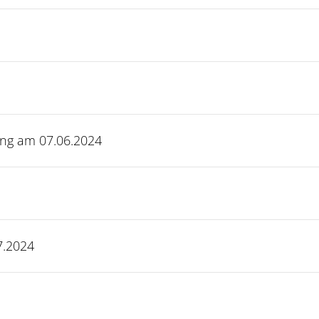
ng am 07.06.2024
Veranstaltungswebseite
7.2024
KI-Kompetenze
26. April
9:35 