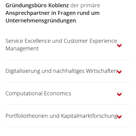
Gründungsbüro Koblenz
der primäre
Ansprechpartner in Fragen rund um
Unternehmensgründungen
.
Service Excellence und Customer Experience
Management
Digitalisierung und nachhaltiges Wirtschaften
begeisternden Kundenerlebnissen
„Management
Computational Economics
of Human-Centered
Information Systems
for Sustainable Development“
(digitalem)
Portfoliotheorien und Kapitalmarktforschung
Kundenverhalten
Modellierung ökonomischer Probleme
Kunden- und Mitarbeiterbegeisterung
Simulation