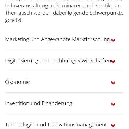
Lehrveranstaltungen, Seminaren und Praktika an.
Thematisch werden dabei folgende Schwerpunkte
gesetzt.
Marketing und Angewandte Marktforschung
"Grundlagen des
Digitalisierung und nachhaltiges Wirtschaften
Marketing"
Ökonomie
Wandel der
Investition und Finanzierung
Arbeitswelt durch neue digitale
Dienstleistungsmarketing
"Wirtschaft (und
Technologien
Auswirkungen auf
Serviceorientierung
Grundlagen des Rechnungswesens
Arbeit)"
ökonomische, ökologische und soziale
Technologie- und Innovationsmanagement
Nachhaltigkeit
Service-Excellence-Ansatzes